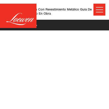
Ventanas Panorámicas Con Revestimiento Metálico Guía De
Instalación De Vidriado En Obra
June 25, 2026
©2026 Technical Resources